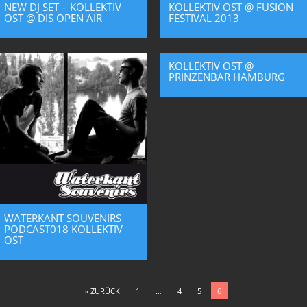
NEW DJ SET – KOLLEKTIV
KOLLEKTIV OST @ FUSION
OST @ DIS OPEN AIR
FESTIVAL 2013
KOLLEKTIV OST @
PRINZENBAR HAMBURG
WATERKANT SOUVENIRS
PODCAST018 KOLLEKTIV
OST
« ZURÜCK
1
…
4
5
6