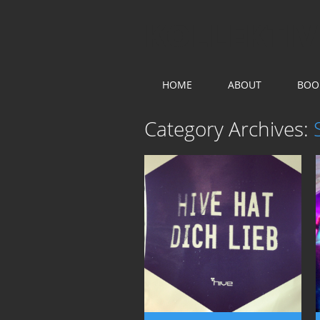
KOLLEKTIV
Main menu
Skip
HOME
ABOUT
BOO
to
content
Category Archives: