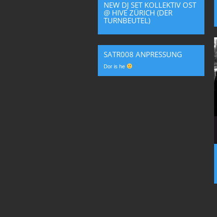
NEW DJ SET KOLLEKTIV OST
@ HIVE ZÜRICH (DER
TURNBEUTEL)
SATR008 ANPRESSUNG
Dor is he