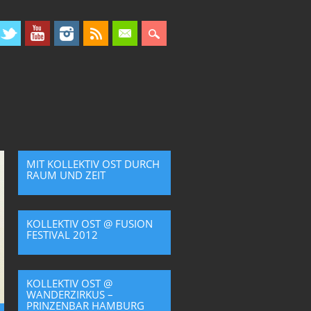
MIT KOLLEKTIV OST DURCH
RAUM UND ZEIT
KOLLEKTIV OST @ FUSION
FESTIVAL 2012
KOLLEKTIV OST @
WANDERZIRKUS –
PRINZENBAR HAMBURG