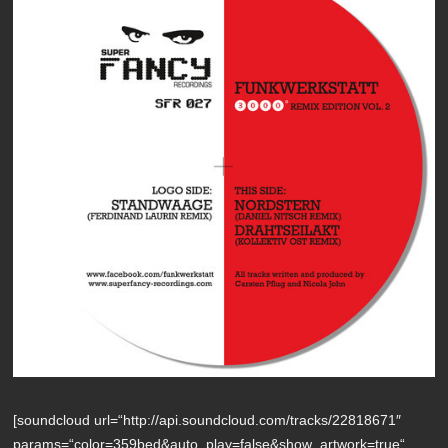
[soundcloud url=“http://api.soundcloud.com/tracks/22818671″
params=“color=359bed&auto_play=false&show_artwork=true“