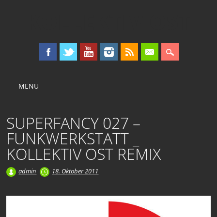
KOLLEKTIV OST
Main menu
Skip
MENU
to
content
SUPERFANCY 027 –
FUNKWERKSTATT _
KOLLEKTIV OST REMIX
admin
18. Oktober 2011