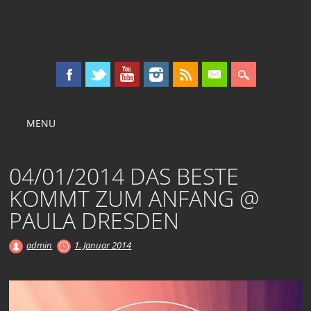
KOLLEKTIV OST
Main menu
Skip
MENU
to
content
04/01/2014 DAS BESTE
KOMMT ZUM ANFANG @
PAULA DRESDEN
admin
1. Januar 2014