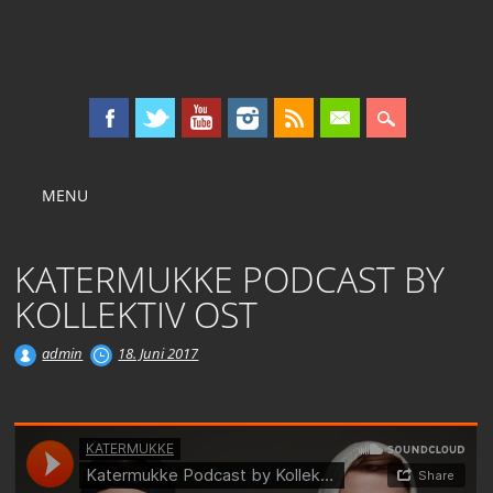
KOLLEKTIV OST
Main menu
Skip
MENU
to
content
KATERMUKKE PODCAST BY
KOLLEKTIV OST
admin
18. Juni 2017