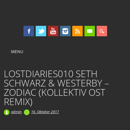
KOLLEKTIV OST
Main menu
Skip
MENU
to
content
LOSTDIARIES010 SETH
SCHWARZ & WESTERBY –
ZODIAC (KOLLEKTIV OST
REMIX)
admin
16. Oktober 2017