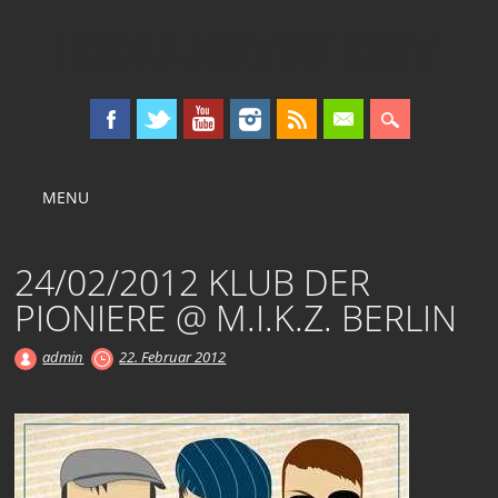
KOLLEKTIV OST
Main menu
Skip
MENU
to
content
24/02/2012 KLUB DER
PIONIERE @ M.I.K.Z. BERLIN
admin
22. Februar 2012