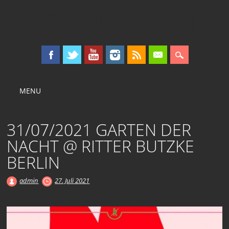
KOLLEKTIV OST
Main menu
Skip
MENU
to
content
31/07/2021 GARTEN DER
NACHT @ RITTER BUTZKE
BERLIN
admin
27. Juli 2021